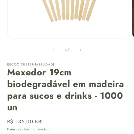
Abrir
A
mídia
m
1
de
1
/
3
na
janela
j
modal
EECOO SUSTENTABILIDADE
Mexedor 19cm
biodegradável em madeira
para sucos e drinks - 1000
un
Preço
R$ 135,00 BRL
normal
Frete
calculado no checkout.