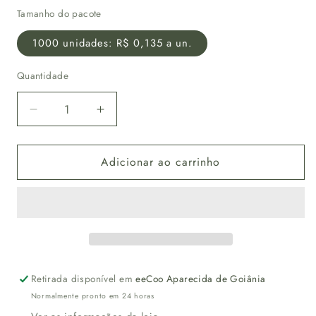
Tamanho do pacote
1000 unidades: R$ 0,135 a un.
Quantidade
Diminuir
Aumentar
a
a
quantidade
quantidade
Adicionar ao carrinho
de
de
Mexedor
Mexedor
19cm
19cm
biodegradável
biodegradável
em
em
madeira
madeira
para
para
sucos
sucos
Retirada disponível em
eeCoo Aparecida de Goiânia
e
e
Normalmente pronto em 24 horas
drinks
drinks