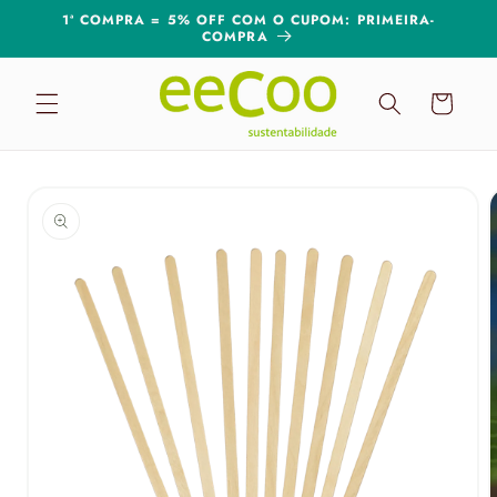
Pular
1ª COMPRA = 5% OFF COM O CUPOM: PRIMEIRA-
para o
COMPRA
conteúdo
Carrinho
Pular para
as
informações
do produto