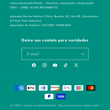
eeCoo Sustentabilidade – Comércio, Importação e Exportação
LTDA – CNPJ: 13.551.097/0001-72
Alameda Nazine Martins Vilela, Quadra 10, Lote 02, Condomínio
All Park Polo Industrial
Aparecida de Goiânia | GO CEP: 74988-868
Deixe seu contato para novidades
E-mail
Facebook
Instagram
YouTube
TikTok
X
(Twitter)
Formas
de
pagamento
© 2026,
eeCoo sustentabilidade
- Desenvolvido por eeCoo Labs