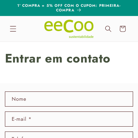
Pular
1ª COMPRA = 5% OFF COM O CUPOM: PRIMEIRA-
para o
COMPRA
conteúdo
Carrinho
Entrar em contato
F
Nome
o
r
m
E-mail
*
u
l