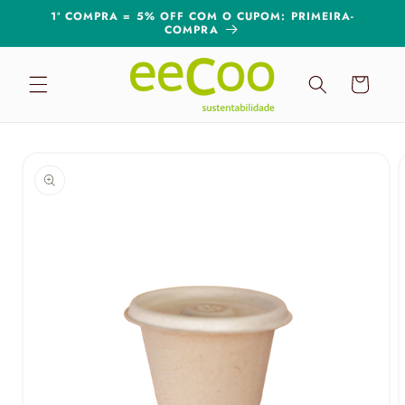
Pular
1ª COMPRA = 5% OFF COM O CUPOM: PRIMEIRA-
para o
COMPRA
conteúdo
Carrinho
Pular para
as
informações
do produto