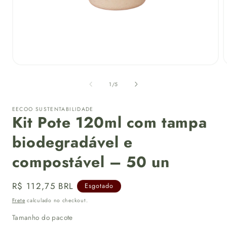
Abrir
A
mídia
m
1
de
1
/
5
na
janela
j
modal
EECOO SUSTENTABILIDADE
Kit Pote 120ml com tampa
biodegradável e
compostável – 50 un
Preço
R$ 112,75 BRL
Esgotado
normal
Frete
calculado no checkout.
Tamanho do pacote