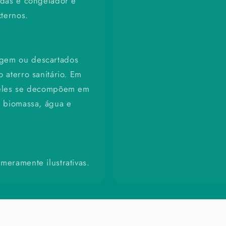
ndas e congelador e
ternos.
agem ou descartados
 aterro sanitário. Em
) eles se decompõem em
e biomassa, água e
meramente ilustrativas.