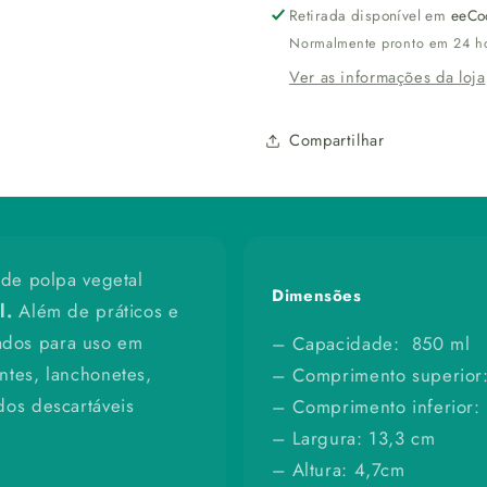
e
e
Retirada disponível em
eeCo
compostável
compostá
Normalmente pronto em 24 h
–
–
50
50
Ver as informações da loja
un
un
Compartilhar
r de polpa vegetal
Dimensões
l.
Além de práticos e
ados para uso em
– Capacidade: 850 ml
ntes, lanchonetes,
– Comprimento superior
dos descartáveis
– Comprimento inferior:
– Largura: 13,3 cm
– Altura: 4,7cm