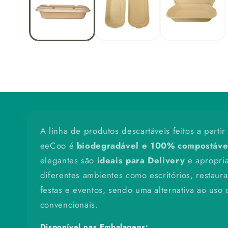
modal
A linha de produtos descartáveis feitos a parti
eeCoo é
biodegradável e 100% compostáve
elegantes são
ideais para Delivery
e apropri
diferentes ambientes como escritórios, restaura
festas e eventos, sendo uma alternativa ao uso 
convencionais.
Disponível nas Embalagens: