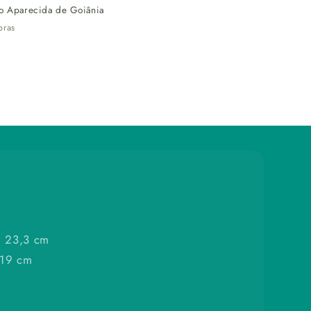
o Aparecida de Goiânia
vel
oras
: 23,3 cm
 19 cm