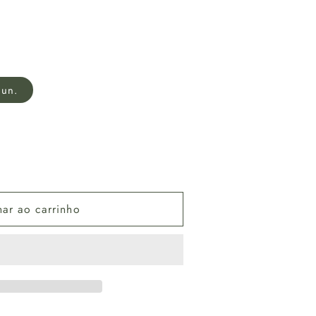
 un.
de
nar ao carrinho
dável