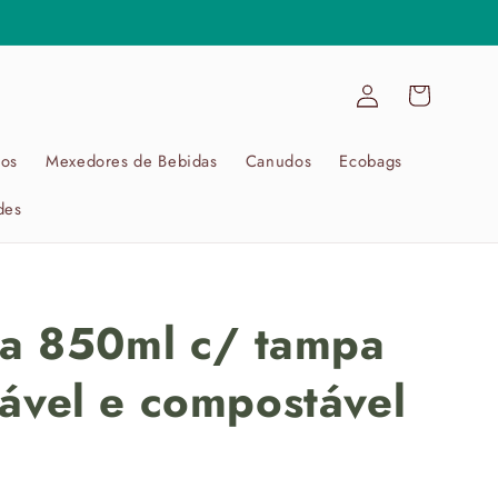
Fazer
Carrinho
login
hos
Mexedores de Bebidas
Canudos
Ecobags
des
ta 850ml c/ tampa
ável e compostável