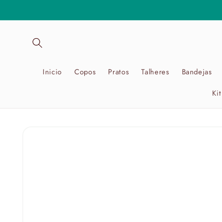
Pular
para o
conteúdo
Inicio
Copos
Pratos
Talheres
Bandejas
Ki
Pular para
as
informações
do produto