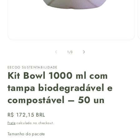
Abrir
A
mídia
m
1
de
1
/
3
na
janela
j
modal
EECOO SUSTENTABILIDADE
Kit Bowl 1000 ml com
tampa biodegradável e
compostável – 50 un
Preço
R$ 172,15 BRL
normal
Frete
calculado no checkout.
Tamanho do pacote