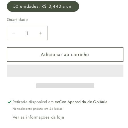
50 unidades: R$ 3,443 a un.
Quantidade
Diminuir
Aumentar
a
a
quantidade
quantidade
Adicionar ao carrinho
de
de
Kit
Kit
Bowl
Bowl
1000
1000
ml
ml
com
com
tampa
tampa
biodegradável
biodegradável
Retirada disponível em
eeCoo Aparecida de Goiânia
e
e
Normalmente pronto em 24 horas
compostável
compostável
Ver as informações da loja
–
–
50
50