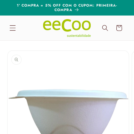
Pular
1ª COMPRA = 5% OFF COM O CUPOM: PRIMEIRA-
para o
COMPRA
conteúdo
Carrinho
Pular para
as
informações
do produto