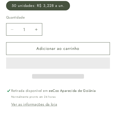
50 unidades: R$ 3,228 a un.
Quantidade
Diminuir
Aumentar
a
a
quantidade
quantidade
Adicionar ao carrinho
de
de
Kit
Kit
Bowl
Bowl
750
750
ml
ml
com
com
tampa
tampa
biodegradável
biodegradável
Retirada disponível em
eeCoo Aparecida de Goiânia
e
e
Normalmente pronto em 24 horas
compostável
compostável
Ver as informações da loja
–
–
50
50