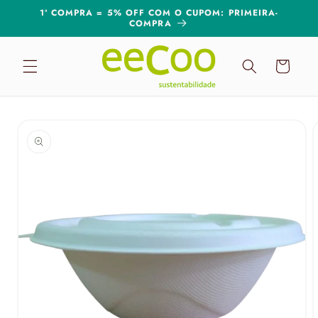
Pular
1ª COMPRA = 5% OFF COM O CUPOM: PRIMEIRA-
para o
COMPRA
conteúdo
Carrinho
Pular para
as
informações
do produto