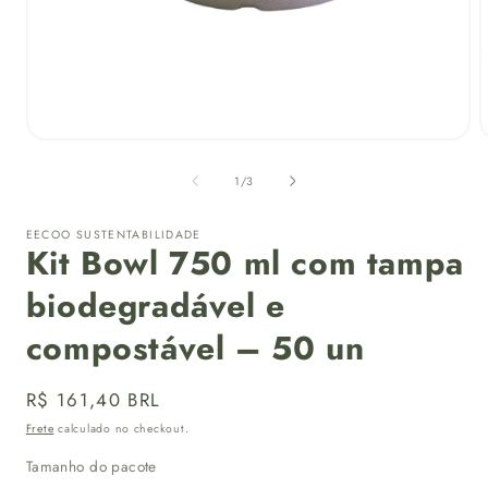
Abrir
A
mídia
m
1
de
1
/
3
na
janela
j
modal
EECOO SUSTENTABILIDADE
Kit Bowl 750 ml com tampa
biodegradável e
compostável – 50 un
Preço
R$ 161,40 BRL
normal
Frete
calculado no checkout.
Tamanho do pacote