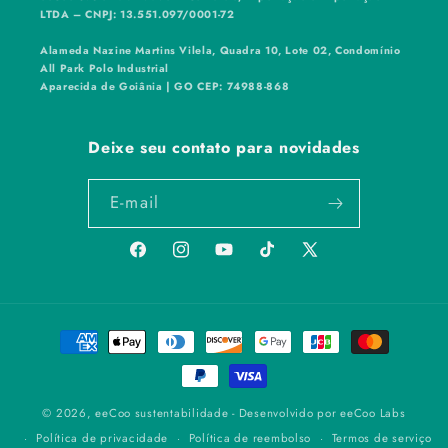
LTDA – CNPJ: 13.551.097/0001-72
Alameda Nazine Martins Vilela, Quadra 10, Lote 02, Condomínio
All Park Polo Industrial
Aparecida de Goiânia | GO CEP: 74988-868
Deixe seu contato para novidades
E-mail
Facebook
Instagram
YouTube
TikTok
X
(Twitter)
Formas
de
pagamento
© 2026,
eeCoo sustentabilidade
- Desenvolvido por eeCoo Labs
Política de privacidade
Política de reembolso
Termos de serviço