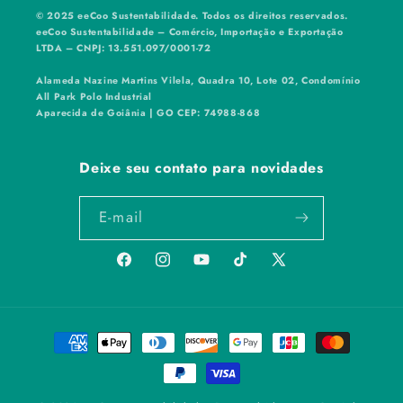
© 2025 eeCoo Sustentabilidade. Todos os direitos reservados.
eeCoo Sustentabilidade – Comércio, Importação e Exportação
LTDA – CNPJ: 13.551.097/0001-72
Alameda Nazine Martins Vilela, Quadra 10, Lote 02, Condomínio
All Park Polo Industrial
Aparecida de Goiânia | GO CEP: 74988-868
Deixe seu contato para novidades
E-mail
Facebook
Instagram
YouTube
TikTok
X
(Twitter)
Formas
de
pagamento