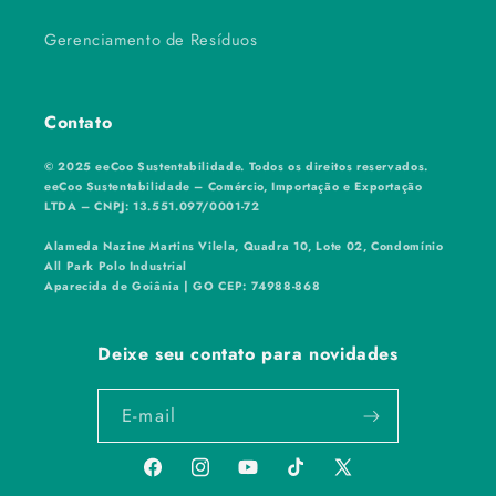
Gerenciamento de Resíduos
Contato
© 2025 eeCoo Sustentabilidade. Todos os direitos reservados.
eeCoo Sustentabilidade – Comércio, Importação e Exportação
LTDA – CNPJ: 13.551.097/0001-72
Alameda Nazine Martins Vilela, Quadra 10, Lote 02, Condomínio
All Park Polo Industrial
Aparecida de Goiânia | GO CEP: 74988-868
Deixe seu contato para novidades
E-mail
Facebook
Instagram
YouTube
TikTok
X